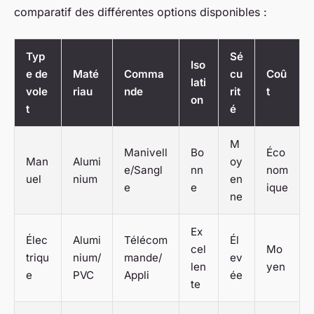
comparatif des différentes options disponibles :
Typ
Sé
Iso
e de
Maté
Comma
cu
Coû
lati
vole
riau
nde
rit
t
on
t
é
M
Manivell
Bo
Éco
Man
Alumi
oy
e/Sangl
nn
nom
uel
nium
en
e
e
ique
ne
Ex
Élec
Alumi
Télécom
Él
cel
Mo
triqu
nium/
mande/
ev
len
yen
e
PVC
Appli
ée
te