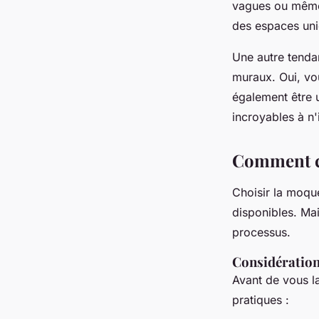
vagues ou même 
des espaces uniq
Une autre tendan
muraux
. Oui, vo
également être u
incroyables à n'
Comment ch
Choisir la moque
disponibles. Ma
processus.
Considération
Avant de vous la
pratiques :