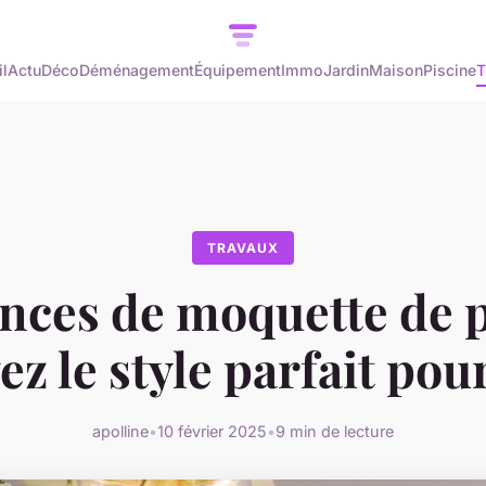
l
Actu
Déco
Déménagement
Équipement
Immo
Jardin
Maison
Piscine
T
TRAVAUX
ces de moquette de p
ez le style parfait pou
apolline
•
10 février 2025
•
9 min de lecture