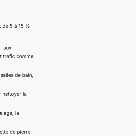
t de
5 à 15 %
, aux
rt trafic comme
 salles de bain,
 nettoyer la
elage, la
tte de pierre