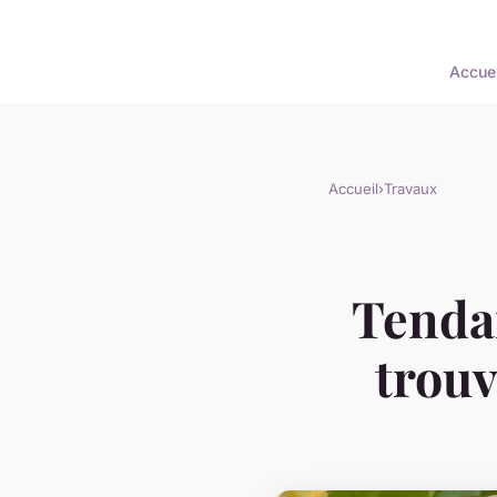
Accuei
Accueil
›
Travaux
Tendan
trouv