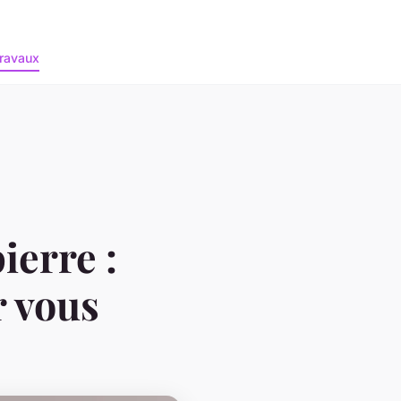
ravaux
ierre :
r vous