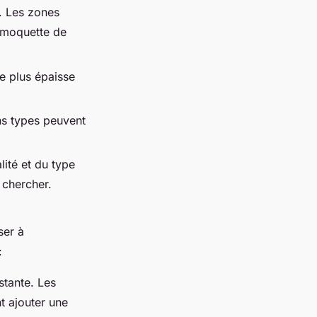
e. Les zones
 moquette de
e plus épaisse
ins types peuvent
lité et du type
 chercher.
ser à
:
stante. Les
t ajouter une