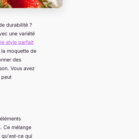
e durabilité ?
vec une variété
le style parfait
e la moquette de
onner des
ison. Vous avez
 peut
 éléments
es. Ce mélange
s qu'est-ce qui