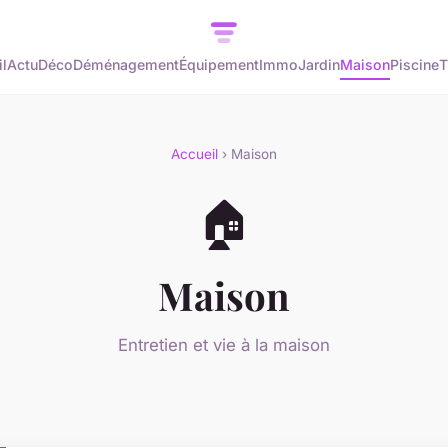
l
Actu
Déco
Déménagement
Équipement
Immo
Jardin
Maison
Piscine
T
Accueil
› Maison
🏠
Maison
Entretien et vie à la maison