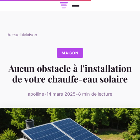
Accueil
›
Maison
MAISON
Aucun obstacle à l'installation
de votre chauffe-eau solaire
apolline
•
14 mars 2025
•
8 min de lecture