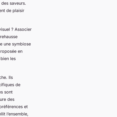
e des saveurs.
nt de plaisir
visuel ? Associer
 rehausse
ure une symbiose
 proposée en
 bien les
he. Ils
cifiques de
es sont
lure des
préférences et
lit l’ensemble,