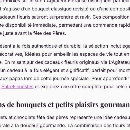
ponibles sur le site L’Agitateur Floral se distinguent par leur 
’il s’agisse d’un bouquet classique revisité ou d’une composit
adeaux fleuris sauront surprendre et ravir. Ces compositions
e disponibilité immédiate, permettant une commande rapid
e juste avant la fête des Pères.
résent à la fois authentique et durable, la sélection inclut é
écoratives, idéales pour embellir les espaces de vie tout e
. En misant sur des cadeaux fleuris originaux via L’Agitateu
’un cadeau à la fois élégant et significatif, parfait pour mon
aux papas lors de cette journée spéciale. Pour approfondir
z
EntreFleuristes
et explorez une offre complète pour célébr
ns de bouquets et petits plaisirs gourma
ets et chocolats fête des pères représente une idée cadeau r
florale à la douceur gourmande. La combinaison des fleurs e