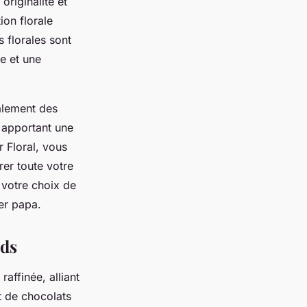
originalité et
ion florale
 florales sont
e et une
galement des
n apportant une
r Floral, vous
trer toute votre
 votre choix de
er papa.
nds
affinée, alliant
t de chocolats