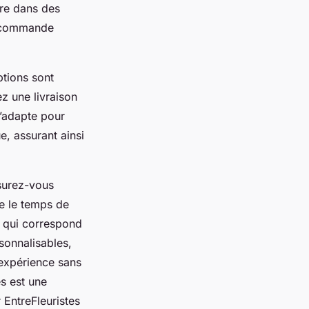
dre dans des
a commande
ptions sont
z une livraison
s’adapte pour
e, assurant ainsi
surez-vous
re le temps de
u qui correspond
rsonnalisables,
 expérience sans
es est une
 EntreFleuristes