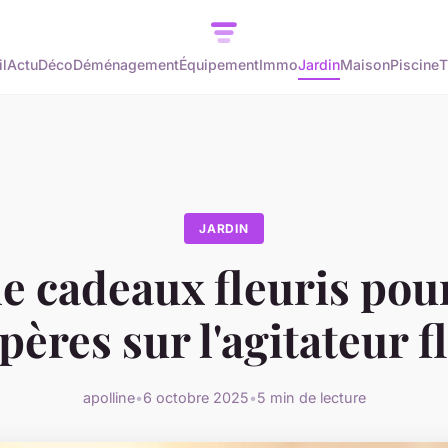
l
Actu
Déco
Déménagement
Équipement
Immo
Jardin
Maison
Piscine
T
JARDIN
e cadeaux fleuris pour
pères sur l'agitateur f
apolline
•
6 octobre 2025
•
5 min de lecture