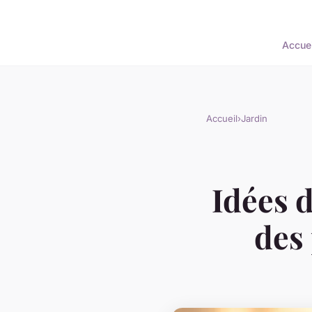
Accuei
Accueil
›
Jardin
Idées d
des 