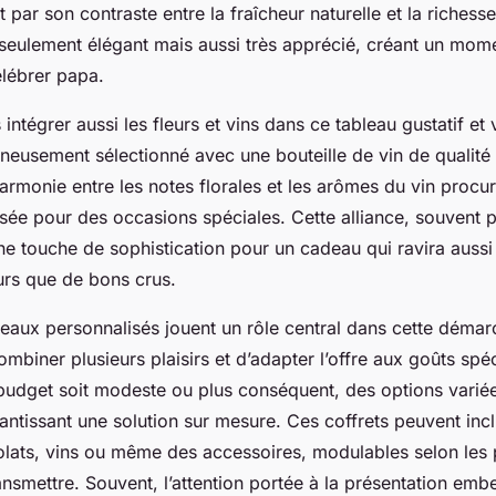
t par son contraste entre la fraîcheur naturelle et la richess
seulement élégant mais aussi très apprécié, créant un mome
lébrer papa.
intégrer aussi les fleurs et vins dans ce tableau gustatif et 
neusement sélectionné avec une bouteille de vin de qualité
harmonie entre les notes florales et les arômes du vin proc
risée pour des occasions spéciales. Cette alliance, souvent
une touche de sophistication pour un cadeau qui ravira aussi
urs que de bons crus.
eaux personnalisés jouent un rôle central dans cette démarc
mbiner plusieurs plaisirs et d’adapter l’offre aux goûts spé
budget soit modeste ou plus conséquent, des options varié
antissant une solution sur mesure. Ces coffrets peuvent inc
lats, vins ou même des accessoires, modulables selon les 
nsmettre. Souvent, l’attention portée à la présentation embel