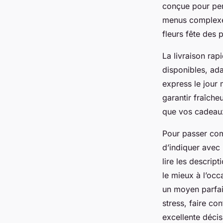
conçue pour per
menus complexes
fleurs fête des
La livraison rap
disponibles, ada
express le jour 
garantir fraîche
que vos cadeaux 
Pour passer com
d’indiquer avec 
lire les descrip
le mieux à l’occ
un moyen parfai
stress, faire co
excellente décis