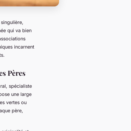
 singulière,
née qui va bien
associations
iques incarnent
ts.
des Pères
al, spécialiste
opose une large
tes vertes ou
haque père,