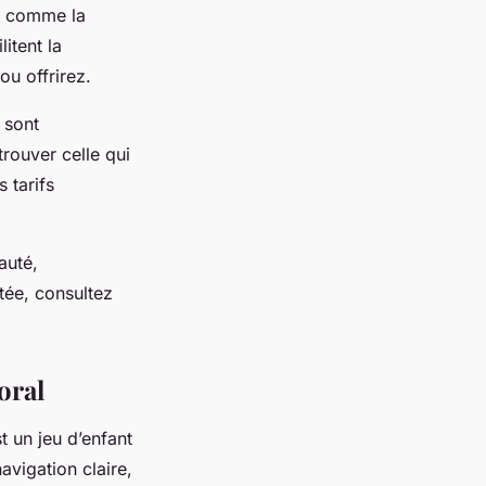
ls comme la
litent la
ou offrirez.
 sont
rouver celle qui
 tarifs
auté,
itée, consultez
oral
t un jeu d’enfant
vigation claire,