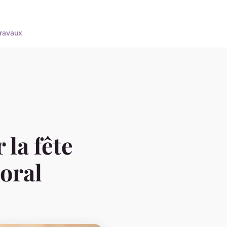
ravaux
 la fête
loral