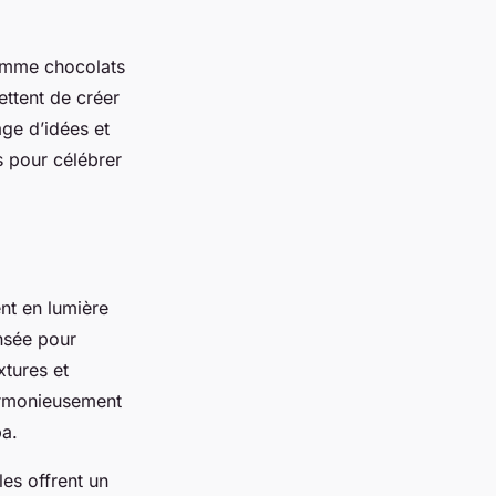
comme chocolats
ettent de créer
ge d’idées et
s pour célébrer
nt en lumière
nsée pour
xtures et
harmonieusement
pa.
les offrent un