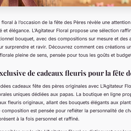
 floral à l’occasion de la fête des Pères révèle une attention
té et élégance. L’Agitateur Floral propose une sélection raffi
itionnel bouquet, avec des compositions sur mesure et des 
 surprendre et ravir. Découvrez comment ces créations un
florale pleine de sens, pensée pour tous les goûts et budge
xclusive de cadeaux fleuris pour la fête 
ées cadeaux fête des pères originales avec L’Agitateur Flor
lorales uniques dédiées aux papas. La boutique en ligne pr
ux fleuris originaux, allant des bouquets élégants aux plan
e composition est pensée pour refléter la personnalité de c
présent à la fois personnel et raffiné.