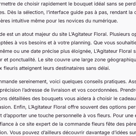
mettre de choisir rapidement le bouquet idéal sans se per
. Dès la sélection, l’interface guide pas à pas, rendant l
 pères intuitive même pour les novices du numérique.
ide est un atout majeur du site L’Agitateur Floral. Plusieurs o
ptées à vos besoins et à votre planning. Que vous souhaitie
même ou une date précise plus éloignée, L’Agitateur Floral 
ur et ponctualité. Le site couvre une large zone géographiqu
fleuris atteignent leurs destinataires sans délai.
mande sereinement, voici quelques conseils pratiques. As
précision l’adresse de livraison et vos coordonnées. Prend
tions détaillées des bouquets vous aidera à choisir le cadea
asion. Enfin, L’Agitateur Floral offre souvent des options pe
t d’apporter une touche personnelle à vos fleurs. Pour une
nfiance à ce site expert de la commande fleurs fête des pèr
ion. Vous pouvez d’ailleurs découvrir davantage d’idées sur