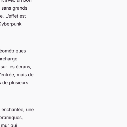
ort avec un bon
e sans grands
. L’effet est
Cyberpunk
 géométriques
surcharge
 sur les écrans,
’entrée, mais de
s de plusieurs
t enchantée, une
noramiques,
 mur qui