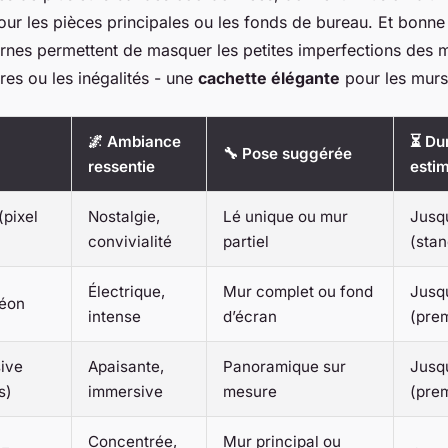
pour les pièces principales ou les fonds de bureau. Et bonne 
nes permettent de masquer les petites imperfections des m
es ou les inégalités - une
cachette élégante
pour les murs
🌌 Ambiance
⏳ Dur
🔧 Pose suggérée
ressentie
esti
(pixel
Nostalgie,
Lé unique ou mur
Jusq
convivialité
partiel
(stan
Électrique,
Mur complet ou fond
Jusq
Néon
intense
d’écran
(pre
ive
Apaisante,
Panoramique sur
Jusq
s)
immersive
mesure
(pre
Concentrée,
Mur principal ou