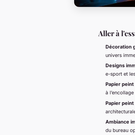
Aller à l'e
Décoration 
univers immer
Designs imm
e-sport et l
Papier peint 
à l’encollage
Papier peint
architectural
Ambiance i
du bureau opt