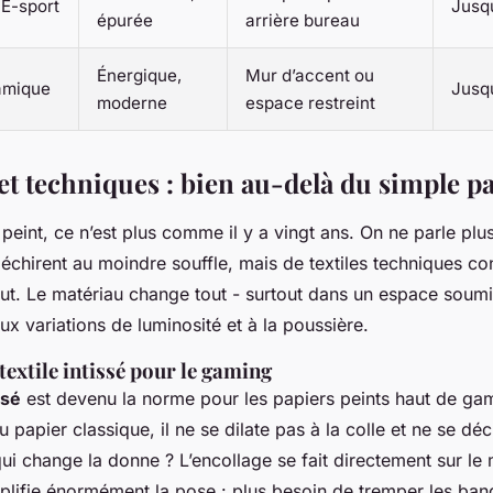
 E-sport
Jusq
épurée
arrière bureau
Énergique,
Mur d’accent ou
namique
Jusq
moderne
espace restreint
et techniques : bien au-delà du simple p
peint, ce n’est plus comme il y a vingt ans. On ne parle plu
déchirent au moindre souffle, mais de textiles techniques c
out. Le matériau change tout - surtout dans un espace soumi
x variations de luminosité et à la poussière.
textile intissé pour le gaming
ssé
est devenu la norme pour les papiers peints haut de g
 papier classique, il ne se dilate pas à la colle et ne se dé
ui change la donne ? L’encollage se fait directement sur le 
mplifie énormément la pose : plus besoin de tremper les ba