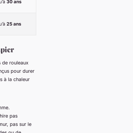
u’à
30 ans
u’à
25 ans
apier
s de rouleaux
onçus pour durer
s à la chaleur
amme.
chire pas
mur, pas sur le
ndes ou de