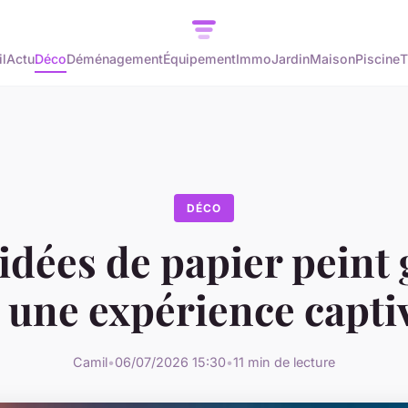
l
Actu
Déco
Déménagement
Équipement
Immo
Jardin
Maison
Piscine
T
DÉCO
 idées de papier peint
 une expérience capti
Camil
•
06/07/2026 15:30
•
11 min de lecture