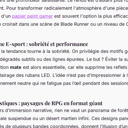
nt une profondeur saisissante. Le rendu est d’autant plus f
nt. Pour transformer radicalement l'atmosphère d'une pièc
e d'un
papier peint gamer
est souvent l'option la plus efficace
e croirait dans une scène de
Blade Runner
ou un niveau de
e E-sport : sobriété et performance
 la tendance tourne à la sobriété. On privilégie des motifs
 dégradés subtils ou des lignes épurées. Le but ? Éviter la 
ition
mate
est alors essentielle, car elle supprime les reflets
clairage des rubans LED. L’idée n’est pas d’impressionner à l
nement neutre qui ne fatigue pas l’œil pendant des session
tiques : paysages de RPG en format géant
rs d’immersion narrative, rien ne vaut un panorama de forê
vale suspendue ou un désert martien infini. Ces designs pa
s de plusieurs bandes coordonnées, donnent l’illusion d’un