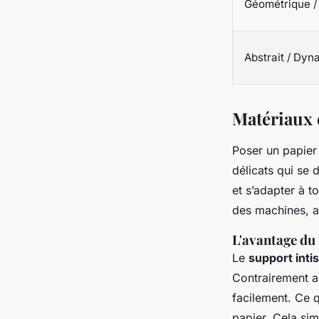
Géométrique /
Abstrait / Dy
Matériaux 
Poser un papier 
délicats qui se 
et s’adapter à t
des machines, au
L'avantage du 
Le
support inti
Contrairement au
facilement. Ce q
papier. Cela si