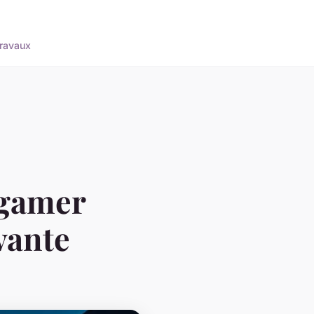
ravaux
 gamer
vante