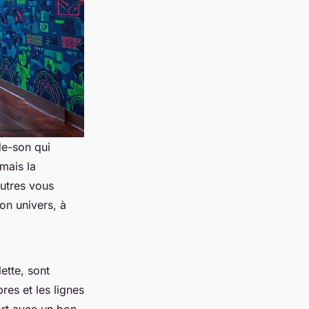
e-son qui
amais la
autres vous
on univers, à
ette, sont
res et les lignes