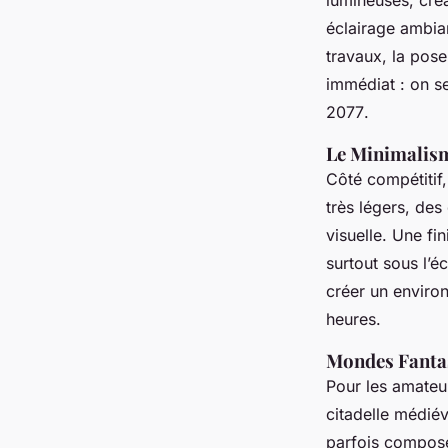
lumineuses, créa
éclairage ambia
travaux, la pos
immédiat : on s
2077
.
Le Minimalism
Côté compétitif,
très légers, des
visuelle. Une fin
surtout sous l’é
créer un environ
heures.
Mondes Fantas
Pour les amateu
citadelle médié
parfois composé