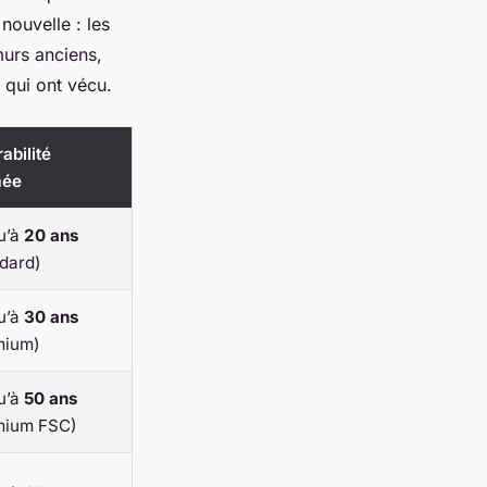
nouvelle : les
urs anciens,
 qui ont vécu.
abilité
mée
u’à
20 ans
dard)
u’à
30 ans
mium)
u’à
50 ans
mium FSC)