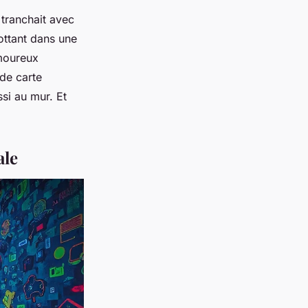
i tranchait avec
lottant dans une
amoureux
de carte
si au mur. Et
ale